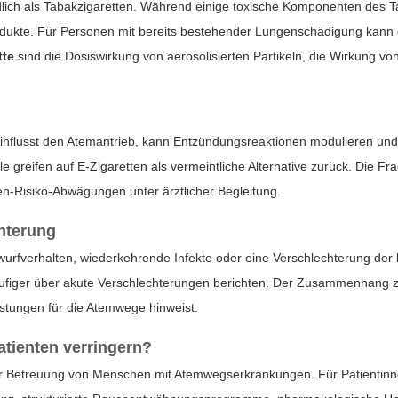
dlich als Tabakzigaretten. Während einige toxische Komponenten des T
dukte. Für Personen mit bereits bestehender Lungenschädigung kann di
tte
sind die Dosiswirkung von aerosolisierten Partikeln, die Wirkung v
beeinflusst den Atemantrieb, kann Entzündungsreaktionen modulieren u
le greifen auf E‑Zigaretten als vermeintliche Alternative zurück. Die Fr
zen‑Risiko‑Abwägungen unter ärztlicher Begleitung.
hterung
fverhalten, wiederkehrende Infekte oder eine Verschlechterung der kör
äufiger über akute Verschlechterungen berichten. Der Zusammenhang
stungen für die Atemwege hinweist.
atienten verringern?
er Betreuung von Menschen mit Atemwegserkrankungen. Für Patientinn