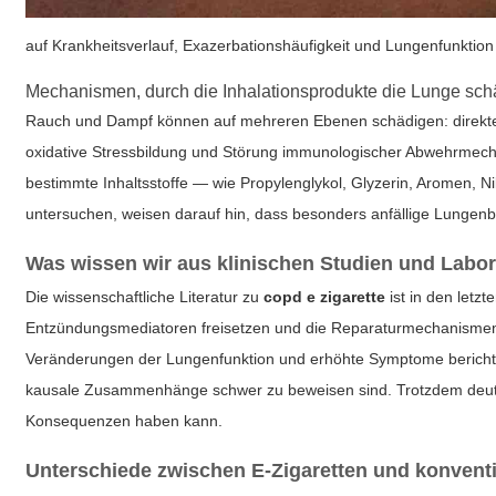
auf Krankheitsverlauf, Exazerbationshäufigkeit und Lungenfunktion
Mechanismen, durch die Inhalationsprodukte die Lunge sc
Rauch und Dampf können auf mehreren Ebenen schädigen: direkte Z
oxidative Stressbildung und Störung immunologischer Abwehrmech
bestimmte Inhaltsstoffe — wie Propylenglykol, Glyzerin, Aromen,
untersuchen, weisen darauf hin, dass besonders anfällige Lungen
Was wissen wir aus klinischen Studien und Labo
Die wissenschaftliche Literatur zu
copd e zigarette
ist in den letz
Entzündungsmediatoren freisetzen und die Reparaturmechanismen d
Veränderungen der Lungenfunktion und erhöhte Symptome berichten, 
kausale Zusammenhänge schwer zu beweisen sind. Trotzdem deute
Konsequenzen haben kann.
Unterschiede zwischen E‑Zigaretten und konvent