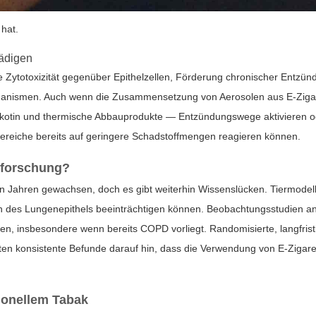
 hat.
hädigen
ytotoxizität gegenüber Epithelzellen, Förderung chronischer Entzünd
anismen. Auch wenn die Zusammensetzung von Aerosolen aus E-Zigaret
 Nikotin und thermische Abbauprodukte — Entzündungswege aktivieren o
bereiche bereits auf geringere Schadstoffmengen reagieren können.
rforschung?
ten Jahren gewachsen, doch es gibt weiterhin Wissenslücken. Tiermodell
es Lungenepithels beeinträchtigen können. Beobachtungsstudien an M
insbesondere wenn bereits COPD vorliegt. Randomisierte, langfristige 
n konsistente Befunde darauf hin, dass die Verwendung von E‑Zigar
ionellem Tabak