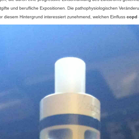
ltgifte und berufliche Expositionen. Die pathophysiologischen Verän
 diesem Hintergrund interessiert zunehmend, welchen Einfluss
copd 