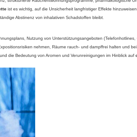
nz, strukturierte Rauchentwöhnungsprogramme, pharmakologische Unters
ette
ist es wichtig, auf die Unsicherheit langfristiger Effekte hinzuweisen
ständige Abstinenz von inhalativen Schadstoffen bleibt.
twöhnungsplans, Nutzung von Unterstützungsangeboten (Telefonhotlin
f Expositionsrisiken nehmen, Räume rauch- und dampffrei halten und
ds und die Bedeutung von Aromen und Verunreinigungen im Hinblick auf