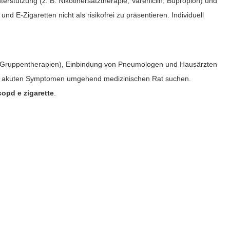
tützung (z. B. Nikotinersatztherapie, Vareniclin, Bupropion) und
 und E‑Zigaretten nicht als risikofrei zu präsentieren. Individuell
es, Gruppentherapien), Einbindung von Pneumologen und Hausärzten
 bei akuten Symptomen umgehend medizinischen Rat suchen.
copd e zigarette
.