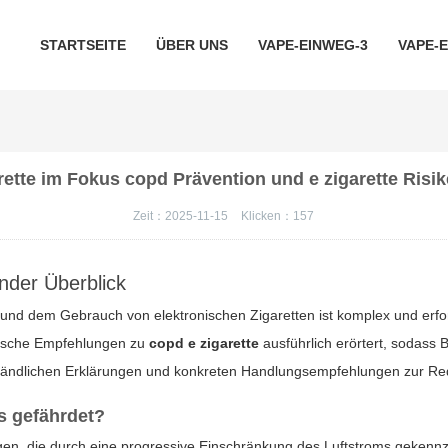
STARTSEITE
ÜBER UNS
VAPE-EINWEG-3
VAPE-
rette im Fokus copd Prävention und e zigarette Risik
Zeit：2025-11-15
Klicken：
157
nder Überblick
nd dem Gebrauch von elektronischen Zigaretten ist komplex und erfor
tische Empfehlungen zu
copd e zigarette
ausführlich erörtert, sodass 
erständlichen Erklärungen und konkreten Handlungsempfehlungen zur Red
s gefährdet?
 die durch eine progressive Einschränkung des Luftstroms gekennzei