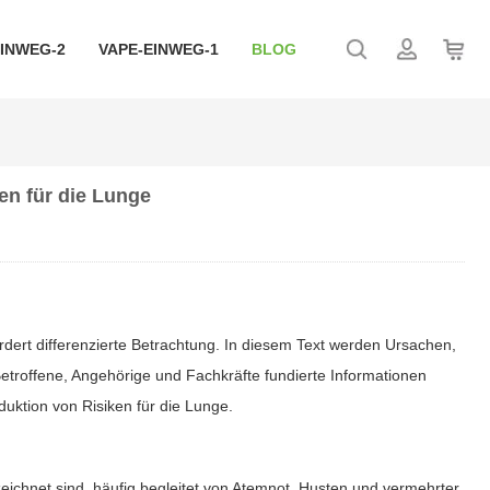
EINWEG-2
VAPE-EINWEG-1
BLOG
en für die Lunge
dert differenzierte Betrachtung. In diesem Text werden Ursachen,
Betroffene, Angehörige und Fachkräfte fundierte Informationen
uktion von Risiken für die Lunge.
chnet sind, häufig begleitet von Atemnot, Husten und vermehrter