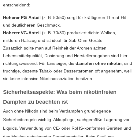
entscheidend:
Höherer PG-Anteil
(z. B. 50/50) sorgt für kräftigeren Throat-Hit
und deutlicheren Geschmack.
Höherer VG-Anteil
(z. B. 70/30) produziert dichte Wolken,
milderen Halszug und ist ideal für Sub-Ohm-Geräte.
Zusätzlich sollte man auf Reinheit der Aromen achten:
Lebensmittelqualität, Dosierung und Herstellerangaben sind hier
richtungsweisend. Für Einsteiger, die
dampfen ohne nikotin
, sind
fruchtige, dezente Tabak- oder Dessertaromen oft angenehm, weil
sie keine intensive Nikotinassoziation besitzen.
Sicherheitsaspekte: Was beim nikotinfreien
Dampfen zu beachten ist
Auch ohne Nikotin sind beim Verdampfen grundlegende
Sicherheitsregeln wichtig: Akkupflege, sachgemäße Lagerung von
Liquids, Verwendung von CE- oder RoHS-konformen Geräten und
das Meiden unbekannter Fremdhersteller. Beim Kauf von