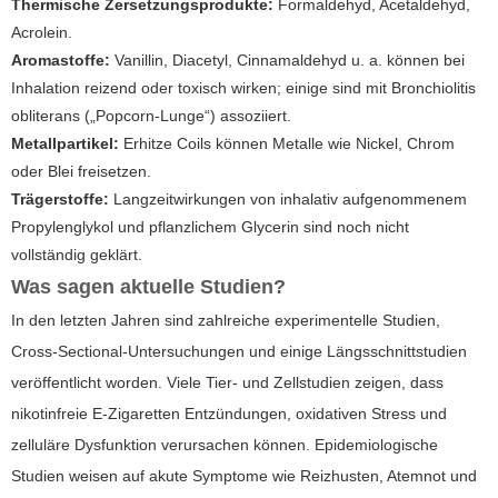
Thermische Zersetzungsprodukte:
Formaldehyd, Acetaldehyd,
Acrolein.
Aromastoffe:
Vanillin, Diacetyl, Cinnamaldehyd u. a. können bei
Inhalation reizend oder toxisch wirken; einige sind mit Bronchiolitis
obliterans („Popcorn-Lunge“) assoziiert.
Metallpartikel:
Erhitze Coils können Metalle wie Nickel, Chrom
oder Blei freisetzen.
Trägerstoffe:
Langzeitwirkungen von inhalativ aufgenommenem
Propylenglykol und pflanzlichem Glycerin sind noch nicht
vollständig geklärt.
Was sagen aktuelle Studien?
In den letzten Jahren sind zahlreiche experimentelle Studien,
Cross-Sectional-Untersuchungen und einige Längsschnittstudien
veröffentlicht worden. Viele Tier- und Zellstudien zeigen, dass
nikotinfreie E-Zigaretten Entzündungen, oxidativen Stress und
zelluläre Dysfunktion verursachen können. Epidemiologische
Studien weisen auf akute Symptome wie Reizhusten, Atemnot und