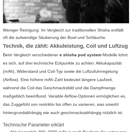
Weniger Reinigung: Im Vergleich zur traditionellen Shisha entfällt
oft die aufwendige Säuberung der Bowl und Schläuche.
Technik, die zählt: Akkuleistung, Coil und Luftzug
Beim Vergleich verschiedener
e shisha pod system
Modelle lohnt
es sich, auf drei technische Eckpunkte zu achten: Akkukapazität
(mAh), Widerstand und Coil-Typ sowie die Luftzufuhrregelung
(Airflow). Eine höhere mAh-Zahl bedeutet längere Laufzeit,
während die Coil das Geschmacksbild und die Dampfmenge
maßgeblich beeinflusst. Variable Airflow-Optionen ermöglichen es,
das Zuggefühl von restriktiv bis offen zu variieren, was sowohl
hintergrundabhängig wie auch geschmacksabhängig nützlich ist.
Technische Parameter erklärt
Akkukapazität: 300–2000 mAh je nach Bauform; für unterwegs