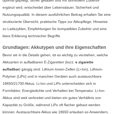
optimal gepflegt, sicher geladen und mit sinnvollem Zubehör
ergänzt wird, entscheidet über Lebensdauer, Sicherheit und
Nutzungsqualität. In diesem ausführlichen Beitrag erhalten Sie eine
strukturierte Übersicht, praktische Tipps zur Akkupflege, Hinweise
zu Ladezyklen, Empfehlungen für kompatibles Zubehör und eine
klare Erklärung technischer Begriffe.
Grundlagen: Akkutypen und ihre Eigenschaften
Bevor wir in die Details gehen, ist es wichtig zu verstehen, welche
Akkuarten in aufladbaren E-Zigaretten (kurz:
e zigarette
aufladbar
) gängig sind: Lithium-Ionen-Zellen (Li-Ion), Lithium-
Polymer (LiPo) und in manchen Geräten auch austauschbare
18650/21700 Akkus. Li-Ion und LiPo unterscheiden sich in
Formfaktor, Energiedichte und Verhalten bei Temperatur. Li-Ion-
Akkus sind weit verbreitet und bieten ein gutes Verhältnis von
Kapazität zu Größe, während LiPo oft flacher gebaut werden
können. Austauschbare Akkus wie 18650 erlauben es Anwendern,