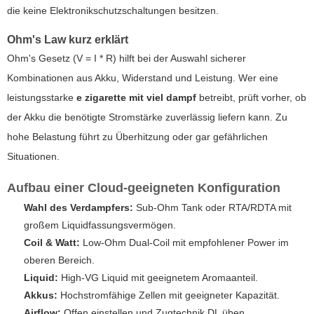
die keine Elektronikschutzschaltungen besitzen.
Ohm's Law kurz erklärt
Ohm's Gesetz (V = I * R) hilft bei der Auswahl sicherer
Kombinationen aus Akku, Widerstand und Leistung. Wer eine
leistungsstarke
e zigarette mit viel dampf
betreibt, prüft vorher, ob
der Akku die benötigte Stromstärke zuverlässig liefern kann. Zu
hohe Belastung führt zu Überhitzung oder gar gefährlichen
Situationen.
Aufbau einer Cloud-geeigneten Konfiguration
Wahl des Verdampfers:
Sub-Ohm Tank oder RTA/RDTA mit
großem Liquidfassungsvermögen.
Coil & Watt:
Low-Ohm Dual-Coil mit empfohlener Power im
oberen Bereich.
Liquid:
High-VG Liquid mit geeignetem Aromaanteil.
Akkus:
Hochstromfähige Zellen mit geeigneter Kapazität.
Airflow:
Offen einstellen und Zugtechnik DL üben.