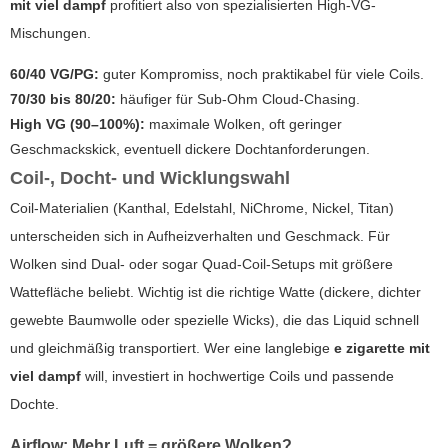
mit viel dampf
profitiert also von spezialisierten High-VG-
Mischungen.
60/40 VG/PG:
guter Kompromiss, noch praktikabel für viele Coils.
70/30 bis 80/20:
häufiger für Sub-Ohm Cloud-Chasing.
High VG (90–100%):
maximale Wolken, oft geringer
Geschmackskick, eventuell dickere Dochtanforderungen.
Coil-, Docht- und Wicklungswahl
Coil-Materialien (Kanthal, Edelstahl, NiChrome, Nickel, Titan)
unterscheiden sich in Aufheizverhalten und Geschmack. Für
Wolken sind Dual- oder sogar Quad-Coil-Setups mit größere
Wattefläche beliebt. Wichtig ist die richtige Watte (dickere, dichter
gewebte Baumwolle oder spezielle Wicks), die das Liquid schnell
und gleichmäßig transportiert. Wer eine langlebige
e zigarette mit
viel dampf
will, investiert in hochwertige Coils und passende
Dochte.
Airflow: Mehr Luft = größere Wolken?