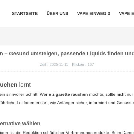
STARTSEITE
ÜBER UNS
VAPE-EINWEG-3
VAPE-
nen – Gesund umsteigen, passende Liquids finden und
Zeit：2025-11-11
Klicken：
167
rauchen
lernt
in sinnvoller Schritt. Wer
e zigarette rauchen
möchte, sollte nicht nur
hrliche Leitfaden erklärt, wie Anfänger sicher, informiert und Genuss
ternative wählen
gen, ist die Reduktion schädlicher Verbrennungsprodukte. Beim Damp