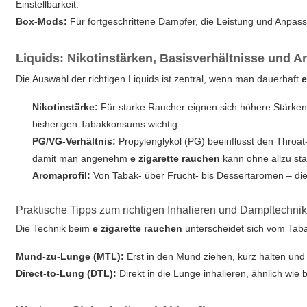
Einstellbarkeit.
Box-Mods:
Für fortgeschrittene Dampfer, die Leistung und Anpas
Liquids: Nikotinstärken, Basisverhältnisse und 
Die Auswahl der richtigen Liquids ist zentral, wenn man dauerhaft
e
Nikotinstärke:
Für starke Raucher eignen sich höhere Stärken 
bisherigen Tabakkonsums wichtig.
PG/VG-Verhältnis:
Propylenglykol (PG) beeinflusst den Throat-H
damit man angenehm
e zigarette rauchen
kann ohne allzu st
Aromaprofil:
Von Tabak- über Frucht- bis Dessertaromen – die A
Praktische Tipps zum richtigen Inhalieren und Dampftechni
Die Technik beim
e zigarette rauchen
unterscheidet sich vom Taba
Mund-zu-Lunge (MTL):
Erst in den Mund ziehen, kurz halten und d
Direct-to-Lung (DTL):
Direkt in die Lunge inhalieren, ähnlich w