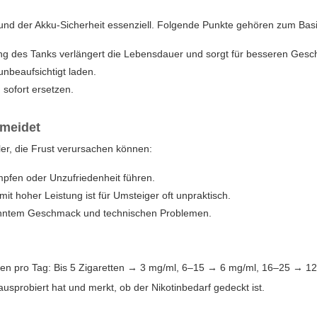
 und der Akku-Sicherheit essenziell. Folgende Punkte gehören zum Bas
g des Tanks verlängert die Lebensdauer und sorgt für besseren Ges
nbeaufsichtigt laden.
sofort ersetzen.
rmeidet
er, die Frust verursachen können:
mpfen oder Unzufriedenheit führen.
 hoher Leistung ist für Umsteiger oft unpraktisch.
ranntem Geschmack und technischen Problemen.
etten pro Tag: Bis 5 Zigaretten → 3 mg/ml, 6–15 → 6 mg/ml, 16–25 → 
ausprobiert hat und merkt, ob der Nikotinbedarf gedeckt ist.