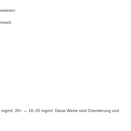
iswissen:
chmack.
12 mg/ml, 26+ → 18–20 mg/ml. Diese Werte sind Orientierung und