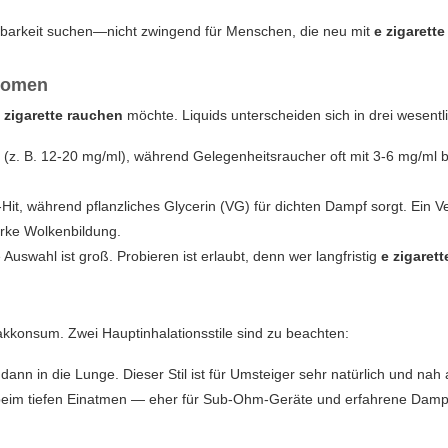
sbarkeit suchen—nicht zwingend für Menschen, die neu mit
e zigarett
Aromen
 zigarette rauchen
möchte. Liquids unterscheiden sich in drei wesent
(z. B. 12-20 mg/ml), während Gelegenheitsraucher oft mit 3-6 mg/ml b
it, während pflanzliches Glycerin (VG) für dichten Dampf sorgt. Ein Ve
arke Wolkenbildung.
uswahl ist groß. Probieren ist erlaubt, denn wer langfristig
e zigaret
k
kkonsum. Zwei Hauptinhalationsstile sind zu beachten:
ann in die Lunge. Dieser Stil ist für Umsteiger sehr natürlich und nah
ie beim tiefen Einatmen — eher für Sub-Ohm-Geräte und erfahrene Damp