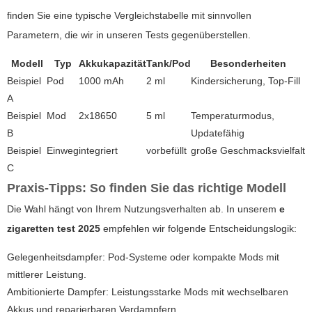
finden Sie eine typische Vergleichstabelle mit sinnvollen
Parametern, die wir in unseren Tests gegenüberstellen.
Modell
Typ
Akkukapazität
Tank/Pod
Besonderheiten
Beispiel
Pod
1000 mAh
2 ml
Kindersicherung, Top-Fill
A
Beispiel
Mod
2x18650
5 ml
Temperaturmodus,
B
Updatefähig
Beispiel
Einweg
integriert
vorbefüllt
große Geschmacksvielfalt
C
Praxis-Tipps: So finden Sie das richtige Modell
Die Wahl hängt von Ihrem Nutzungsverhalten ab. In unserem
e
zigaretten test 2025
empfehlen wir folgende Entscheidungslogik:
Gelegenheitsdampfer: Pod-Systeme oder kompakte Mods mit
mittlerer Leistung.
Ambitionierte Dampfer: Leistungsstarke Mods mit wechselbaren
Akkus und reparierbaren Verdampfern.