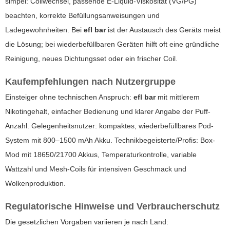
simpel: Coilwechsel, passende E-Liquid-Viskosität (VG/PG)
beachten, korrekte Befüllungsanweisungen und
Ladegewohnheiten. Bei
efl bar
ist der Austausch des Geräts meist
die Lösung; bei wiederbefüllbaren Geräten hilft oft eine gründliche
Reinigung, neues Dichtungsset oder ein frischer Coil.
Kaufempfehlungen nach Nutzergruppe
Einsteiger ohne technischen Anspruch:
efl bar
mit mittlerem
Nikotingehalt, einfacher Bedienung und klarer Angabe der Puff-
Anzahl. Gelegenheitsnutzer: kompaktes, wiederbefüllbares Pod-
System mit 800–1500 mAh Akku. Technikbegeisterte/Profis: Box-
Mod mit 18650/21700 Akkus, Temperaturkontrolle, variable
Wattzahl und Mesh-Coils für intensiven Geschmack und
Wolkenproduktion.
Regulatorische Hinweise und Verbraucherschutz
Die gesetzlichen Vorgaben variieren je nach Land: