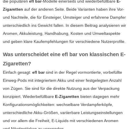
die populären
efl bar
-Modelle einerseits und wiederbefüllbare
E-
Zigaretten
auf der anderen Seite. Beide Varianten haben ihre Vor-
und Nachteile, die für Einsteiger, Umsteiger und erfahrene Dampfer
unterschiedlich ins Gewicht fallen. In diesem Beitrag analysieren wir
Aromen, Akkuleistung, Handhabung, Kosten und Umweltaspekte
und geben klare Kaufempfehlungen für verschiedene Nutzerprofile.
Was unterscheidet eine
efl bar
von klassischen
E-
Zigaretten
?
Einfach gesagt:
efl bar
sind in der Regel vormontierte, vorbefüllte
Einweg-Pods mit integriertem Akku und einer festgelegten Anzahl
von Zügen. Sie sind für die direkte Nutzung aus der Verpackung
konzipiert. Wiederbefüllbare
E-Zigaretten
bieten dagegen mehr
Konfigurationsmöglichkeiten: wechselbare Verdampferköpfe,
unterschiedliche Akku-Größen, variierbare Leistungseinstellungen
und vor allem die Freiheit, E-Liquids mit verschiedenen Aromen
und Nikotinstärken zu verwenden.