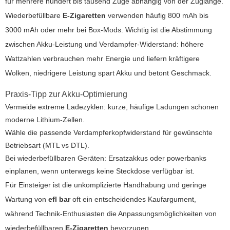
für mehrere hundert bis tausend Züge abhängig von der Zuglänge.
Wiederbefüllbare
E-Zigaretten
verwenden häufig 800 mAh bis
3000 mAh oder mehr bei Box-Mods. Wichtig ist die Abstimmung
zwischen Akku-Leistung und Verdampfer-Widerstand: höhere
Wattzahlen verbrauchen mehr Energie und liefern kräftigere
Wolken, niedrigere Leistung spart Akku und betont Geschmack.
Praxis-Tipp zur Akku-Optimierung
Vermeide extreme Ladezyklen: kurze, häufige Ladungen schonen
moderne Lithium-Zellen.
Wähle die passende Verdampferkopfwiderstand für gewünschte
Betriebsart (MTL vs DTL).
Bei wiederbefüllbaren Geräten: Ersatzakkus oder powerbanks
einplanen, wenn unterwegs keine Steckdose verfügbar ist.
Für Einsteiger ist die unkomplizierte Handhabung und geringe
Wartung von
efl bar
oft ein entscheidendes Kaufargument,
während Technik-Enthusiasten die Anpassungsmöglichkeiten von
wiederbefüllbaren
E-Zigaretten
bevorzugen.