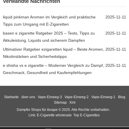
Verwandte Nachrichten
liquid pinkman Aromen im Vergleich und praktische
2025-11-11
Tipps zum Umgang mit E-Zigaretten
basen e zigarette Ratgeber 2025 – Tests, Tipps zu
2025-11-11
Akkuleistung, Liquids und sicherem Dampfen
Ultimativer Ratgeber ezigaretten liquid – Beste Aromen,
2025-11-11
Nikotinstärken und Sicherheitstipps
e shisha vs e zigarette – Moderner Vergleich zu Dampf,
2025-11-11
Geschmack, Gesundheit und Kaufempfehlungen
Startseite
über uns
Vape-Einweg-3
Vape-Einweg-2
Vape-Einweg-1
Blog
Sitemap
Xml
Dampfer Shops für ibvape © 2025. Alle Rechte vorbehalten.
Link:
E-Cigarette wholesale
Top E-Cigarettes