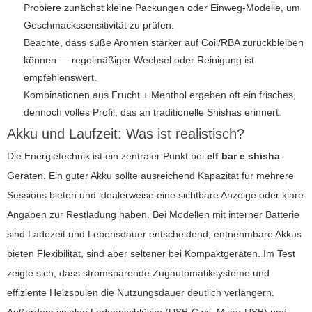
Probiere zunächst kleine Packungen oder Einweg-Modelle, um
Geschmackssensitivität zu prüfen.
Beachte, dass süße Aromen stärker auf Coil/RBA zurückbleiben
können — regelmäßiger Wechsel oder Reinigung ist
empfehlenswert.
Kombinationen aus Frucht + Menthol ergeben oft ein frisches,
dennoch volles Profil, das an traditionelle Shishas erinnert.
Akku und Laufzeit: Was ist realistisch?
Die Energietechnik ist ein zentraler Punkt bei
elf bar e shisha
-
Geräten. Ein guter Akku sollte ausreichend Kapazität für mehrere
Sessions bieten und idealerweise eine sichtbare Anzeige oder klare
Angaben zur Restladung haben. Bei Modellen mit interner Batterie
sind Ladezeit und Lebensdauer entscheidend; entnehmbare Akkus
bieten Flexibilität, sind aber seltener bei Kompaktgeräten. Im Test
zeigte sich, dass stromsparende Zugautomatiksysteme und
effiziente Heizspulen die Nutzungsdauer deutlich verlängern.
Außerdem spielen Ladeanschlüsse (USB-C vs. Micro-USB) und