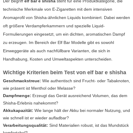
Der Begriff
elf bar e shisha
steht für eine Produktkategorie, die
technische Merkmale von E-Zigaretten mit dem intensiven
Aromaprofil von Shisha-ähnlichen Liquids kombiniert. Dabei werden
oft größere Verdampferkammern und spezielle Liquid-
Formulierungen eingesetzt, um ein dichten, aromatischen Dampf
zu erzeugen. Im Bereich der Elf Bar Modelle gibt es sowohl
Einweggeräte als auch nachfüllbare Varianten, die sich in
Handhabung, Kosten und Umweltaspekten unterscheiden.
Wichtige Kriterien beim Test von
elf bar e shisha
Geschmackstreue:
Wie authentisch sind Frucht- oder Tabaknoten,
wie präsent ist Menthol oder Melasse?
Dampfmenge:
Erzeugt das Gerät ausreichend Volumen, das dem
Shisha-Erlebnis nahekommt?
Akkukapazität:
Wie lange hält der Akku bei normaler Nutzung, und
wie schnell ist er wieder aufladbar?
Verarbeitungsqualität:
Sind Materialien robust, ist das Mundstück
komfortabel?