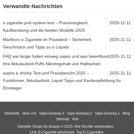
Verwandte Nachrichten
e zigarette pod system test – Praxisvergleich,
2025-11-11
Kaufberatung und die besten Modelle 2025
Marlboro e Zigarette im Praxistest – Sicherheit,
2025-11-11
Geschmack und Tipps zu e Liquids
FAQ wie lange halten einweg vapes und was beeinflusst
2025-11-11
ihre Akkulaufzeit Puffs Nikotingehalt und Haltbarkeit
aspire e shisha Test und Praxisbericht 2025 –
2025-11-11
Funktionen, Akkulaufzeit, Liquid Tipps und Kaufempfehlung für
Einsteiger
Startseite
über uns
Vape-Einweg-3
Vape-Einweg-2
Vape-Einweg-1
Blog
Sitemap
Xml
Dampfer Shops für ibvape © 2025. Alle Rechte vorbehalten.
Link:
E-Cigarette wholesale
Top E-Cigarettes