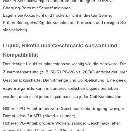
Nutzen Sie hochwertige Ladegeräte oder integrierte USB-C-
Charging-Ports mit Schutzfunktionen.
Lagern Sie Akkus kühl und trocken, nicht in direkter Sonne.
Prüfen Sie regelmäßig die Kontakte auf Korrosion und reinigen Sie
sie vorsichtig.
Liquid, Nikotin und Geschmack: Auswahl und
Kompatibilität
Das richtige Liquid ist mindestens so wichtig wie die Hardware: Die
Zusammensetzung (z. B. 50/50 PG/VG vs. 20/80) entscheidet über
Geschmacksschärfe, Dampfmenge und Coil-Belastung. Eine
geek
vape e zigarette
kann mit unterschiedlichen Liquids betrieben
werden, doch nicht jedes Liquid passt zu jeder Coil-Kombination:
Höherer PG-Anteil: intensivere Geschmacksübertragung, weniger
Dampf, ideal für MTL (Mund-zu-Lunge).
Höherer VG-Anteil: größere Wolken, sämiger Geschmack, eher
geeignet für Sub-Ohm und DL (Direct-Lung).