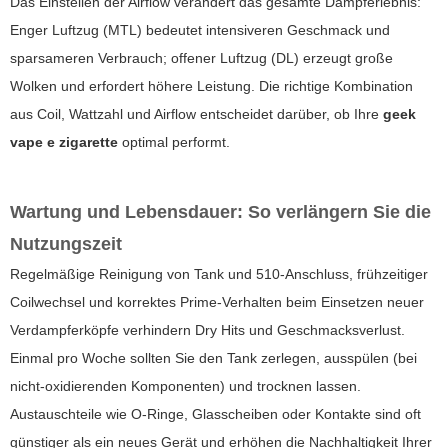
Das Einstellen der Airflow verändert das gesamte Dampferlebnis:
Enger Luftzug (MTL) bedeutet intensiveren Geschmack und
sparsameren Verbrauch; offener Luftzug (DL) erzeugt große
Wolken und erfordert höhere Leistung. Die richtige Kombination
aus Coil, Wattzahl und Airflow entscheidet darüber, ob Ihre
geek
vape e zigarette
optimal performt.
Wartung und Lebensdauer: So verlängern Sie die
Nutzungszeit
Regelmäßige Reinigung von Tank und 510-Anschluss, frühzeitiger
Coilwechsel und korrektes Prime-Verhalten beim Einsetzen neuer
Verdampferköpfe verhindern Dry Hits und Geschmacksverlust.
Einmal pro Woche sollten Sie den Tank zerlegen, ausspülen (bei
nicht-oxidierenden Komponenten) und trocknen lassen.
Austauschteile wie O-Ringe, Glasscheiben oder Kontakte sind oft
günstiger als ein neues Gerät und erhöhen die Nachhaltigkeit Ihrer