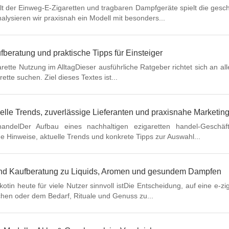
lt der Einweg-E-Zigaretten und tragbaren Dampfgeräte spielt die gesc
alysieren wir praxisnah ein Modell mit besonders...
fberatung und praktische Tipps für Einsteiger
ette Nutzung im AlltagDieser ausführliche Ratgeber richtet sich an alle
ette suchen. Ziel dieses Textes ist...
uelle Trends, zuverlässige Lieferanten und praxisnahe Marketing
 handelDer Aufbau eines nachhaltigen ezigaretten handel-Geschäf
e Hinweise, aktuelle Trends und konkrete Tipps zur Auswahl...
ps und Kaufberatung zu Liquids, Aromen und gesundem Dampfen
otin heute für viele Nutzer sinnvoll istDie Entscheidung, auf eine e-z
en oder dem Bedarf, Rituale und Genuss zu...