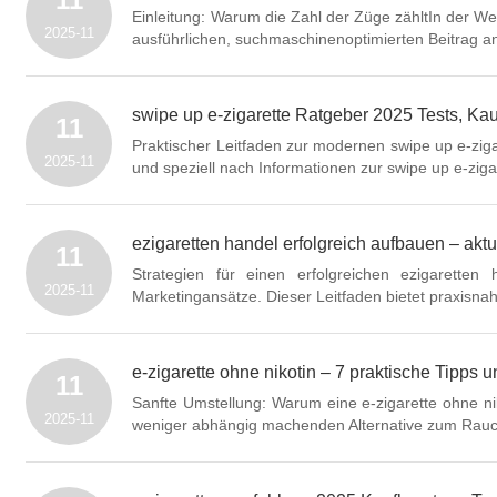
Einleitung: Warum die Zahl der Züge zähltIn der We
2025-11
ausführlichen, suchmaschinenoptimierten Beitrag an
swipe up e-zigarette Ratgeber 2025 Tests, Kau
11
Praktischer Leitfaden zur modernen swipe up e-zigar
2025-11
und speziell nach Informationen zur swipe up e-zigar
ezigaretten handel erfolgreich aufbauen – akt
11
Strategien für einen erfolgreichen ezigaretten
2025-11
Marketingansätze. Dieser Leitfaden bietet praxisnah
e-zigarette ohne nikotin – 7 praktische Tip
11
Sanfte Umstellung: Warum eine e-zigarette ohne nik
2025-11
weniger abhängig machenden Alternative zum Rauch