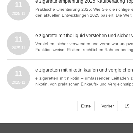
e zigarette empfehlung 2025 Kaufberatung To
11
Praktische Orientierung 2025: Wie Sie die richtige 
2025-11
den aktuellen Entwicklungen 2025 basiert. Die Welt d
e zigarette mit thc liquid verstehen und siche
11
Verstehen, sicher verwenden und verantwortungsvoll
2025-11
Funktionsweise, Risiken, rechtlichen Rahmenbeding
e zigaretten mit nikotin kaufen und vergleich
11
e zigaretten mit nikotin – umfassender Leitfaden 
2025-11
nikotin, von praktischen Einkaufs- und Vergleichsti
Erste
Vorher
15