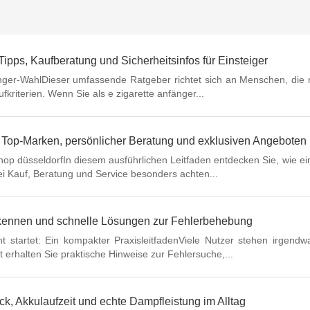
Tipps, Kaufberatung und Sicherheitsinfos für Einsteiger
anfänger-WahlDieser umfassende Ratgeber richtet sich an Menschen, d
fkriterien. Wenn Sie als e zigarette anfänger...
t Top-Marken, persönlicher Beratung und exklusiven Angeboten
hop düsseldorfIn diesem ausführlichen Leitfaden entdecken Sie, wie e
ei Kauf, Beratung und Service besonders achten...
erkennen und schnelle Lösungen zur Fehlerbehebung
t startet: Ein kompakter PraxisleitfadenViele Nutzer stehen irgend
 erhalten Sie praktische Hinweise zur Fehlersuche,...
k, Akkulaufzeit und echte Dampfleistung im Alltag