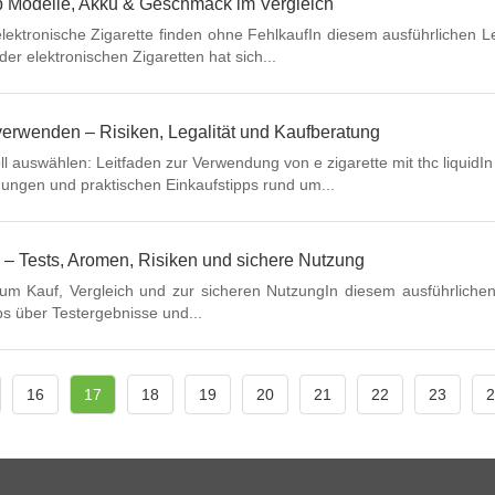
p Modelle, Akku & Geschmack im Vergleich
elektronische Zigarette finden ohne FehlkaufIn diesem ausführlichen Le
er elektronischen Zigaretten hat sich...
r verwenden – Risiken, Legalität und Kaufberatung
 auswählen: Leitfaden zur Verwendung von e zigarette mit thc liquidIn 
ungen und praktischen Einkaufstipps rund um...
en – Tests, Aromen, Risiken und sichere Nutzung
zum Kauf, Vergleich und zur sicheren NutzungIn diesem ausführlichen 
pps über Testergebnisse und...
16
17
18
19
20
21
22
23
2