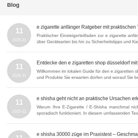
Blog
e zigarette anfänger Ratgeber mit praktischen 
11
Praktischer Einsteigerleitfaden zur e zigarette 
2025-11
über Gerätearten bis hin zu Sicherheitstipps und Kau
Entdecke den e zigaretten shop düsseldorf mi
11
Willkommen im lokalen Guide für den e zigaretten s
2025-11
und Produkte Sie erwarten dürfen und worauf Sie b
e shisha geht nicht an praktische Ursachen 
11
Warum Ihre E-Zigarette / E-Shisha manchmal nich
2025-11
sporadisch funktioniert. In diesem umfassenden Text
e shisha 30000 züge im Praxistest – Geschmac
11