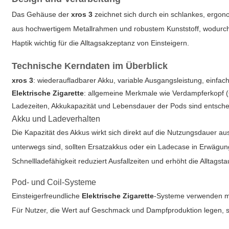
Das Gehäuse der
xros 3
zeichnet sich durch ein schlankes, ergon
aus hochwertigem Metallrahmen und robustem Kunststoff, wodurch Gewi
Haptik wichtig für die Alltagsakzeptanz von Einsteigern.
Technische Kerndaten im Überblick
xros 3
: wiederaufladbarer Akku, variable Ausgangsleistung, einfac
Elektrische Zigarette
: allgemeine Merkmale wie Verdampferkopf (
Ladezeiten, Akkukapazität und Lebensdauer der Pods sind entscheid
Akku und Ladeverhalten
Die Kapazität des Akkus wirkt sich direkt auf die Nutzungsdauer au
unterwegs sind, sollten Ersatzakkus oder ein Ladecase in Erwägun
Schnellladefähigkeit reduziert Ausfallzeiten und erhöht die Alltagstau
Pod- und Coil-Systeme
Einsteigerfreundliche
Elektrische Zigarette
-Systeme verwenden mei
Für Nutzer, die Wert auf Geschmack und Dampfproduktion legen, si