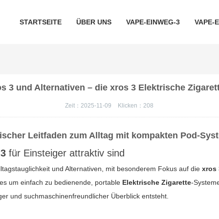
STARTSEITE
ÜBER UNS
VAPE-EINWEG-3
VAPE-
s 3 und Alternativen – die xros 3 Elektrische Zigarett
Zeit：2025-11-09
Klicken：
208
ischer Leitfaden zum Alltag mit kompakten Pod-Sy
 3
für Einsteiger attraktiv sind
lltagstauglichkeit und Alternativen, mit besonderem Fokus auf die
xros
 es um einfach zu bedienende, portable
Elektrische Zigarette
-Systeme
er und suchmaschinenfreundlicher Überblick entsteht.