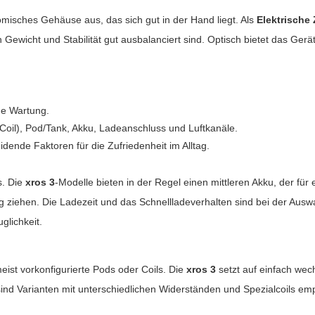
omisches Gehäuse aus, das sich gut in der Hand liegt. Als
Elektrische 
cht und Stabilität gut ausbalanciert sind. Optisch bietet das Gerät ein
he Wartung.
Coil), Pod/Tank, Akku, Ladeanschluss und Luftkanäle.
ende Faktoren für die Zufriedenheit im Alltag.
s. Die
xros 3
-Modelle bieten in der Regel einen mittleren Akku, der fü
g ziehen. Die Ladezeit und das Schnellladeverhalten sind bei der Ausw
glichkeit.
st vorkonfigurierte Pods oder Coils. Die
xros 3
setzt auf einfach wech
nd Varianten mit unterschiedlichen Widerständen und Spezialcoils em