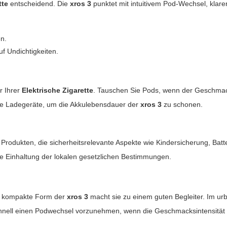
tte
entscheidend. Die
xros 3
punktet mit intuitivem Pod-Wechsel, klar
en.
f Undichtigkeiten.
r Ihrer
Elektrische Zigarette
. Tauschen Sie Pods, wenn der Geschmack
ne Ladegeräte, um die Akkulebensdauer der
xros 3
zu schonen.
Produkten, die sicherheitsrelevante Aspekte wie Kindersicherung, Batt
die Einhaltung der lokalen gesetzlichen Bestimmungen.
ie kompakte Form der
xros 3
macht sie zu einem guten Begleiter. Im urb
 schnell einen Podwechsel vorzunehmen, wenn die Geschmacksintensität 