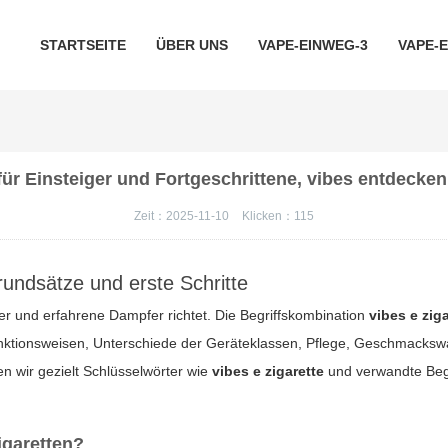
STARTSEITE
ÜBER UNS
VAPE-EINWEG-3
VAPE-
für Einsteiger und Fortgeschrittene, vibes entdecke
Zeit：2025-11-10
Klicken：
115
rundsätze und erste Schritte
er und erfahrene Dampfer richtet. Die Begriffskombination
vibes e zig
ktionsweisen, Unterschiede der Geräteklassen, Pflege, Geschmackswah
n wir gezielt Schlüsselwörter wie
vibes e zigarette
und verwandte Begr
garetten?