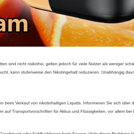
ten sind nicht risikofrei, gelten jedoch für viele Nutzer als weniger 
 sucht, kann stufenweise den Nikotingehalt reduzieren. Unabhängig davo
 beim Verkauf von nikotinhaltigen Liquids. Informieren Sie sich übe
 auf Transportvorschriften für Akkus und Flüssigkeiten, vor allem bei 
 Geschmack oder Fehlfunktionen beim Feuern. Viele dieser Probleme la