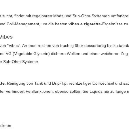
sucht, findet mit regelbaren Mods und Sub-Ohm-Systemen umfangreich
t und Coil-Management, um die besten
vibes e zigarette
-Ergebnisse zu 
Vibes
von "Vibes". Aromen reichen von fruchtig über dessertartig bis zu taba
 VG (Vegetable Glycerin) dichtere Wolken und einen weicheren Zug erz
arke Sub-Ohm-Systeme.
tte
. Reinigung von Tank und Drip-Tip, rechtzeitiger Coilwechsel und
er verhindert Fehlfunktionen; ebenso sollten Sie Liquids nie zu lang
.
ocknen.