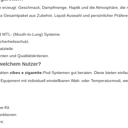
pfen erzeugt: Geschmack, Dampfmenge, Haptik und die Atmosphäre, die
as Gesamtpaket aus Zubehör, Liquid-Auswahl und persönlicher Präfere
d MTL- (Mouth-to-Lung) Systeme.
cherheitsschutz.
tzteile.
en und Qualitätskriterien.
 welchem Nutzer?
pakten
vibes e zigarette
-Pod-Systemen gut beraten. Diese bieten einfac
 Equipment mit individuell einstellbaren Watt- oder Temperaturmodi,
e-Kit.
unktionen.
nt.