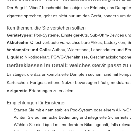
Der Begriff "Vibes" beschreibt das subjektive Erlebnis, das Dam
zigarette
sprechen, geht es nicht nur um das Gerät, sondern um d
Kernthemen, die Sie verstehen sollten
Gerätetypen:
Pod-Systeme, Einsteiger-Kits, Sub-Ohm-Devices un
Akkutechnik:
fest verbaute vs. wechselbare Akkus, Ladezyklen, Si
Verdampfer und Coils:
Aufbau, Widerstand, Lebensdauer und Ersa
Liquids:
Nikotingehalt, PG/VG-Verhältnisse, Geschmackskomponent
Geräteklassen im Detail: Welches Gerät passt zu
Einsteiger, die das unkomplizierte Dampfen suchen, sind mit kom
Kartuschen. Fortgeschrittene Nutzer bevorzugen häufig modulares
e zigarette
-Erfahrungen zu erzielen.
Empfehlungen für Einsteiger
Starten Sie mit einem stabilen Pod-System oder einem All-in-On
Achten Sie auf einfache Bedienung und integrierte Sicherheitsf
Wählen Sie ein Liquid mit moderatem Nikotingehalt, falls releva