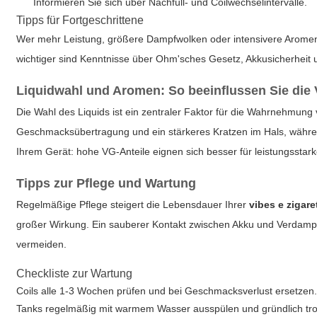
Informieren Sie sich über Nachfüll- und Coilwechselintervalle.
Tipps für Fortgeschrittene
Wer mehr Leistung, größere Dampfwolken oder intensivere Aromen 
wichtiger sind Kenntnisse über Ohm'sches Gesetz, Akkusicherhei
Liquidwahl und Aromen: So beeinflussen Sie die 
Die Wahl des Liquids ist ein zentraler Faktor für die Wahrnehmung 
Geschmacksübertragung und ein stärkeres Kratzen im Hals, während
Ihrem Gerät: hohe VG-Anteile eignen sich besser für leistungsst
Tipps zur Pflege und Wartung
Regelmäßige Pflege steigert die Lebensdauer Ihrer
vibes e zigare
großer Wirkung. Ein sauberer Kontakt zwischen Akku und Verdampf
vermeiden.
Checkliste zur Wartung
Coils alle 1-3 Wochen prüfen und bei Geschmacksverlust ersetzen
Tanks regelmäßig mit warmem Wasser ausspülen und gründlich tr