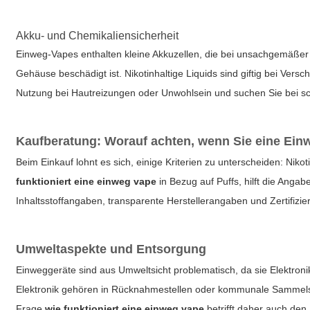
Akku- und Chemikaliensicherheit
Einweg-Vapes enthalten kleine Akkuzellen, die bei unsachgemäßer
Gehäuse beschädigt ist. Nikotinhaltige Liquids sind giftig bei Ver
Nutzung bei Hautreizungen oder Unwohlsein und suchen Sie bei sc
Kaufberatung: Worauf achten, wenn Sie eine Ei
Beim Einkauf lohnt es sich, einige Kriterien zu unterscheiden: Nik
funktioniert eine einweg vape
in Bezug auf Puffs, hilft die Anga
Inhaltsstoffangaben, transparente Herstellerangaben und Zertifizi
Umweltaspekte und Entsorgung
Einweggeräte sind aus Umweltsicht problematisch, da sie Elektron
Elektronik gehören in Rücknahmestellen oder kommunale Sammelste
Frage
wie funktioniert eine einweg vape
betrifft daher auch den 