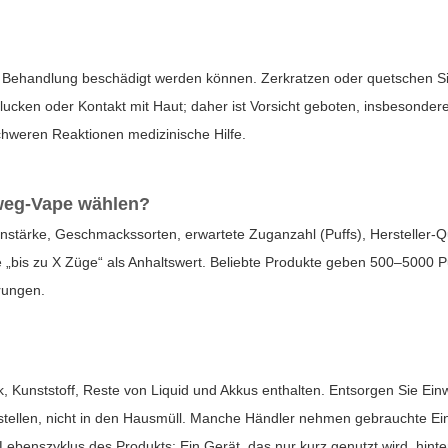
 Behandlung beschädigt werden können. Zerkratzen oder quetschen Sie
schlucken oder Kontakt mit Haut; daher ist Vorsicht geboten, insbesonde
hweren Reaktionen medizinische Hilfe.
nweg-Vape wählen?
otinstärke, Geschmackssorten, erwartete Zuganzahl (Puffs), Hersteller-Q
be „bis zu X Züge“ als Anhaltswert. Beliebte Produkte geben 500–5000 P
erungen.
ik, Kunststoff, Reste von Liquid und Akkus enthalten. Entsorgen Sie E
llen, nicht in den Hausmüll. Manche Händler nehmen gebrauchte Einw
Lebenszyklus des Produkts: Ein Gerät, das nur kurz genutzt wird, hinte