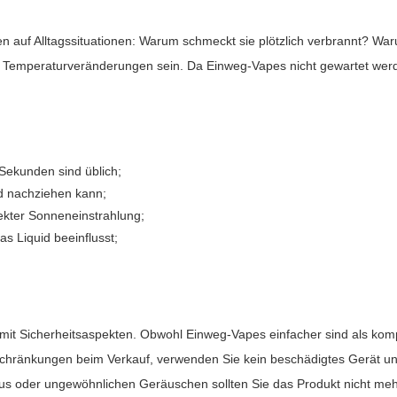
en auf Alltagssituationen: Warum schmeckt sie plötzlich verbrannt? W
er Temperaturveränderungen sein. Da Einweg-Vapes nicht gewartet wer
 Sekunden sind üblich;
d nachziehen kann;
ekter Sonneneinstrahlung;
s Liquid beeinflusst;
it Sicherheitsaspekten. Obwohl Einweg-Vapes einfacher sind als komp
eschränkungen beim Verkauf, verwenden Sie kein beschädigtes Gerät un
us oder ungewöhnlichen Geräuschen sollten Sie das Produkt nicht me