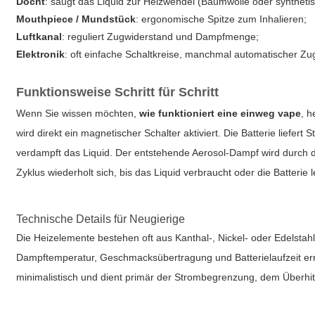
Docht
: saugt das Liquid zur Heizwendel (Baumwolle oder syntheti
Mouthpiece / Mundstück
: ergonomische Spitze zum Inhalieren;
Luftkanal
: reguliert Zugwiderstand und Dampfmenge;
Elektronik
: oft einfache Schaltkreise, manchmal automatischer Zu
Funktionsweise Schritt für Schritt
Wenn Sie wissen möchten,
wie funktioniert eine einweg vape
, h
wird direkt ein magnetischer Schalter aktiviert. Die Batterie liefert
verdampft das Liquid. Der entstehende Aerosol-Dampf wird durch den
Zyklus wiederholt sich, bis das Liquid verbraucht oder die Batterie le
Technische Details für Neugierige
Die Heizelemente bestehen oft aus Kanthal-, Nickel- oder Edelsta
Dampftemperatur, Geschmacksübertragung und Batterielaufzeit erreic
minimalistisch und dient primär der Strombegrenzung, dem Überh