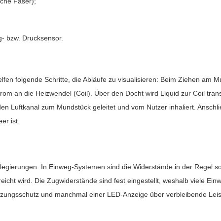
sche Faser);
g- bzw. Drucksensor.
elfen folgende Schritte, die Abläufe zu visualisieren: Beim Ziehen am
 Strom an die Heizwendel (Coil). Über den Docht wird Liquid zur Coil tran
 Luftkanal zum Mundstück geleitet und vom Nutzer inhaliert. Anschließ
er ist.
hllegierungen. In Einweg-Systemen sind die Widerstände in der Regel s
ht wird. Die Zugwiderstände sind fest eingestellt, weshalb viele Einwe
itzungsschutz und manchmal einer LED-Anzeige über verbleibende Leis