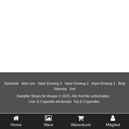
Startseite
über uns
Vape-Einweg-3
Vape-Einweg-2
Vape-Einweg-1
Blog
Sitemap
Xml
Dampfer Shops für ibvape © 2025. Alle Rechte vorbehalten.
Link:
E-Cigarette wholesale
Top E-Cigarettes
Home
Ware
Warenkorb
Mitglied