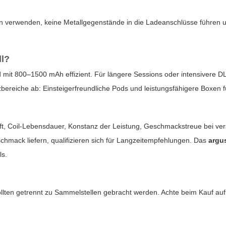
 verwenden, keine Metallgegenstände in die Ladeanschlüsse führen un
ll?
od mit 800–1500 mAh effizient. Für längere Sessions oder intensivere 
zbereiche ab: Einsteigerfreundliche Pods und leistungsfähigere Boxen f
ft, Coil-Lebensdauer, Konstanz der Leistung, Geschmackstreue bei ver
mack liefern, qualifizieren sich für Langzeitempfehlungen. Das
argu
ls.
lten getrennt zu Sammelstellen gebracht werden. Achte beim Kauf auf n