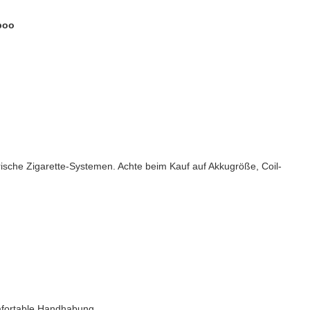
poo
rische Zigarette
-Systemen. Achte beim Kauf auf Akkugröße, Coil-
omfortable Handhabung.