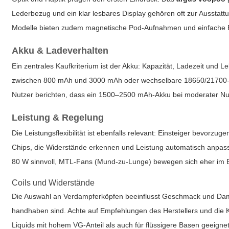
Lederbezug und ein klar lesbares Display gehören oft zur Ausstat
Modelle bieten zudem magnetische Pod-Aufnahmen und einfache B
Akku & Ladeverhalten
Ein zentrales Kaufkriterium ist der Akku: Kapazität, Ladezeit und 
zwischen 800 mAh und 3000 mAh oder wechselbare 18650/21700-Ze
Nutzer berichten, dass ein 1500–2500 mAh-Akku bei moderater Nut
Leistung & Regelung
Die Leistungsflexibilität ist ebenfalls relevant: Einsteiger bevor
Chips, die Widerstände erkennen und Leistung automatisch anpass
80 W sinnvoll, MTL-Fans (Mund-zu-Lunge) bewegen sich eher im 
Coils und Widerstände
Die Auswahl an Verdampferköpfen beeinflusst Geschmack und Dampf
handhaben sind. Achte auf Empfehlungen des Herstellers und die K
Liquids mit hohem VG-Anteil als auch für flüssigere Basen geeignet