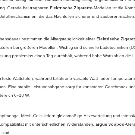
tung. Gerade bei tragbaren
Elektrische Zigarette
-Modellen ist die Kom
efüllmechanismen, die das Nachfüllen sicherer und sauberer machen
Lebensdauer bestimmen die Alltagstauglichkeit einer
Elektrische Zigare
llen bei größeren Modellen. Wichtig sind schnelle Ladetechniken (
zung problemlos einen Tag durchhält, während hohe Wattzahlen die Lau
zugen feste Wattstufen, während Erfahrene variable Watt- oder Temperat
en. Eine stabile Leistungsabgabe sorgt für konstanten Geschmack und
Bereich 6–18 W.
menge. Mesh-Coils liefern gleichmäßige Hitzeverteilung und intensiv
ompatibilität mit unterschiedlichen Widerständen.
argus voopoo
-Gerä
 sind.