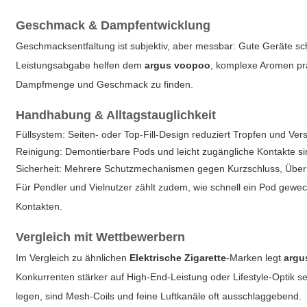
Geschmack & Dampfentwicklung
Geschmacksentfaltung ist subjektiv, aber messbar: Gute Geräte s
Leistungsabgabe helfen dem
argus voopoo
, komplexe Aromen prä
Dampfmenge und Geschmack zu finden.
Handhabung & Alltagstauglichkeit
Füllsystem: Seiten- oder Top-Fill-Design reduziert Tropfen und Ver
Reinigung: Demontierbare Pods und leicht zugängliche Kontakte sind
Sicherheit: Mehrere Schutzmechanismen gegen Kurzschluss, Über
Für Pendler und Vielnutzer zählt zudem, wie schnell ein Pod gewec
Kontakten.
Vergleich mit Wettbewerbern
Im Vergleich zu ähnlichen
Elektrische Zigarette
-Marken legt
argu
Konkurrenten stärker auf High-End-Leistung oder Lifestyle-Optik se
legen, sind Mesh-Coils und feine Luftkanäle oft ausschlaggebend.