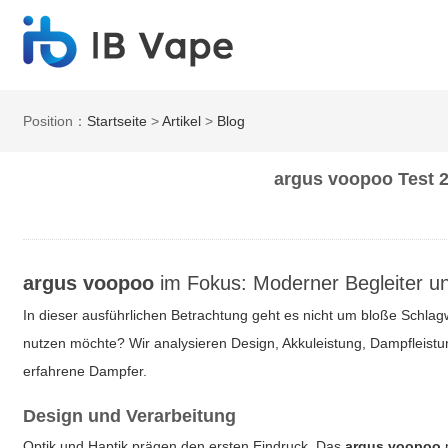
Position：
Startseite
>
Artikel
>
Blog
argus voopoo Test 2
argus voopoo
im Fokus: Moderner Begleiter u
In dieser ausführlichen Betrachtung geht es nicht um bloße Schlag
nutzen möchte? Wir analysieren Design, Akkuleistung, Dampfleistun
erfahrene Dampfer.
Design und Verarbeitung
Optik und Haptik prägen den ersten Eindruck. Das
argus voopoo