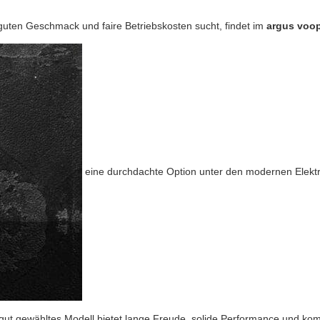
guten Geschmack und faire Betriebskosten sucht, findet im
argus voo
eine durchdachte Option unter den modernen
Elekt
n gut gewähltes Modell bietet lange Freude, solide Performance und k