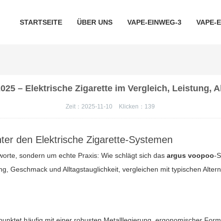
STARTSEITE
ÜBER UNS
VAPE-EINWEG-3
VAPE-
025 – Elektrische Zigarette im Vergleich, Leistung
Zeit：2025-11-10
Klicken：
139
nter den
Elektrische Zigarette
-Systemen
worte, sondern um echte Praxis: Wie schlägt sich das
argus voopoo
-S
g, Geschmack und Alltagstauglichkeit, vergleichen mit typischen Altern
punktet häufig mit einer robusten Metalllegierung, ergonomischer For