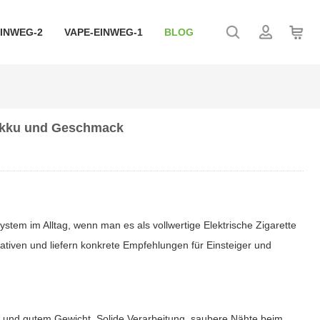
EINWEG-2
VAPE-EINWEG-1
BLOG
, Akku und Geschmack
ystem im Alltag, wenn man es als vollwertige
Elektrische Zigarette
ativen und liefern konkrete Empfehlungen für Einsteiger und
m und gutem Gewicht. Solide Verarbeitung, saubere Nähte beim