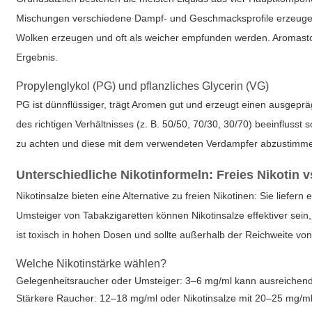
Mischungen verschiedene Dampf- und Geschmacksprofile erzeug
Wolken erzeugen und oft als weicher empfunden werden. Aromastoffe
Ergebnis.
Propylenglykol (PG) und pflanzliches Glycerin (VG)
PG ist dünnflüssiger, trägt Aromen gut und erzeugt einen ausgepräg
des richtigen Verhältnisses (z. B. 50/50, 70/30, 30/70) beeinflu
zu achten und diese mit dem verwendeten Verdampfer abzustimm
Unterschiedliche Nikotinformeln: Freies Nikotin v
Nikotinsalze bieten eine Alternative zu freien Nikotinen: Sie lie
Umsteiger von Tabakzigaretten können Nikotinsalze effektiver sein,
ist toxisch in hohen Dosen und sollte außerhalb der Reichweite v
Welche Nikotinstärke wählen?
Gelegenheitsraucher oder Umsteiger: 3–6 mg/ml kann ausreichend
Stärkere Raucher: 12–18 mg/ml oder Nikotinsalze mit 20–25 mg/ml 