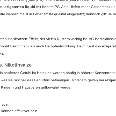
en.
ezigaretten liquid
mit hohem PG-Anteil liefert mehr Geschmack und
 werden meist in Lebensmittelqualität eingesetzt; dennoch gilt: Je ho
ten Halskratzen-Effekt, der vielen Nutzern wichtig ist. VG ist dickflüs
sst sowohl Geschmack als auch Dampfentwicklung. Beim Kauf von
ezigaret
en.
s. Nikotinsalze
fern ein sanfteres Gefühl im Hals und werden häufig in höherer Konzent
 weil sie rascher das Bedürfnis befriedigen. Trotzdem gelten bei
ezigar
on Kindern und Haustieren aufbewahrt werden.
 sein.
können effektiver sein.