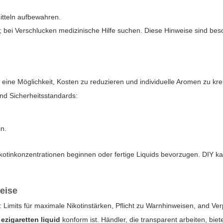
itteln aufbewahren.
len; bei Verschlucken medizinische Hilfe suchen. Diese Hinweise sind b
d
eine Möglichkeit, Kosten zu reduzieren und individuelle Aromen zu k
nd Sicherheitsstandards:
in.
Nikotinkonzentrationen beginnen oder fertige Liquids bevorzugen. DIY 
eise
 Limits für maximale Nikotinstärken, Pflicht zu Warnhinweisen, and Ve
e
ezigaretten liquid
konform ist. Händler, die transparent arbeiten, bie