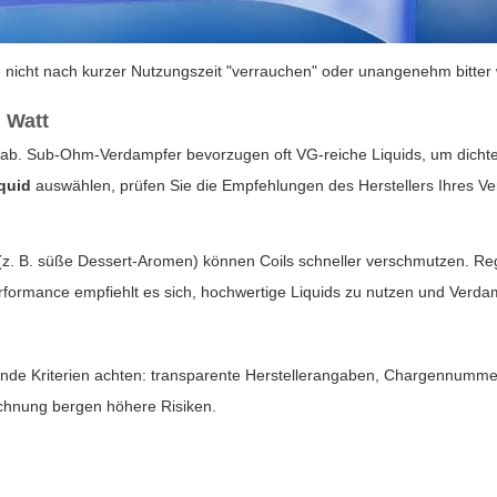
e nicht nach kurzer Nutzungszeit "verrauchen" oder unangenehm bitter
d Watt
ät ab. Sub-Ohm-Verdampfer bevorzugen oft VG-reiche Liquids, um dich
iquid
auswählen, prüfen Sie die Empfehlungen des Herstellers Ihres V
t (z. B. süße Dessert-Aromen) können Coils schneller verschmutzen. R
erformance empfiehlt es sich, hochwertige Liquids zu nutzen und Verd
gende Kriterien achten: transparente Herstellerangaben, Chargennumm
chnung bergen höhere Risiken.