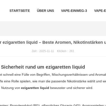
STARTSEITE
ÜBER UNS
VAPE-EINWEG-3
VAPE-
r ezigaretten liquid – Beste Aromen, Nikotinstärken 
Zeit：2025-11-11
Klicken：
261
 Sicherheit rund um
ezigaretten liquid
det schnell eine Fülle von Begriffen, Mischungsverhältnissen und Aroma
fe eine Rolle spielen, wie man die passende Nikotinstärke wählt und we
ie Nutzung von
ezigaretten liquid
bewusster und sicherer wird.
ten: Propylenglykol (PG), pflanzliches Glycerin (VG), Aromaanteilen u