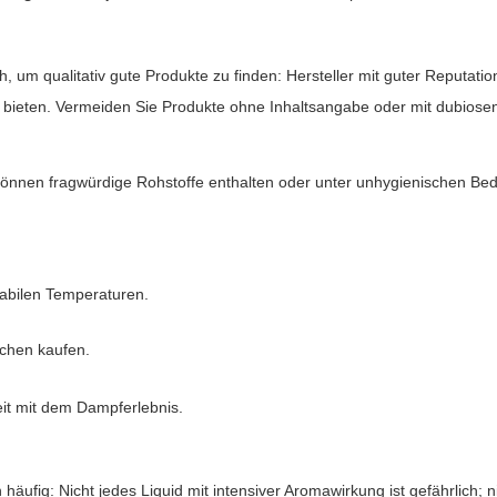
ich, um qualitativ gute Produkte zu finden: Hersteller mit guter Reputat
bieten. Vermeiden Sie Produkte ohne Inhaltsangabe oder mit dubiosen
s können fragwürdige Rohstoffe enthalten oder unter unhygienischen Be
tabilen Temperaturen.
schen kaufen.
.
eit mit dem Dampferlebnis.
 häufig: Nicht jedes Liquid mit intensiver Aromawirkung ist gefährlich;