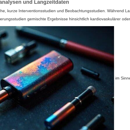
analysen und Langzeitdaten
uche, kurze Interventionsstudien und Beobachtungsstudien. Während L
ölkerungsstudien gemischte Ergebnisse hinsichtlich kardiovaskulärer o
im Sinne