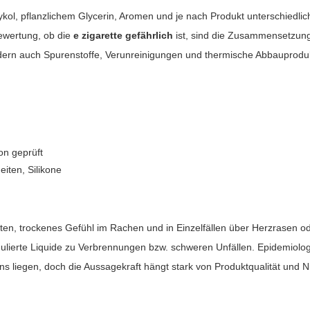
glykol, pflanzlichem Glycerin, Aromen und je nach Produkt unterschied
Bewertung, ob die
e zigarette gefährlich
ist, sind die Zusammensetzung
sondern auch Spurenstoffe, Verunreinigungen und thermische Abbauprod
on geprüft
iten, Silikone
ten, trockenes Gefühl im Rachen und in Einzelfällen über Herzrasen od
lierte Liquide zu Verbrennungen bzw. schweren Unfällen. Epidemiolog
s liegen, doch die Aussagekraft hängt stark von Produktqualität und 