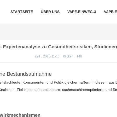
STARTSEITE
ÜBER UNS
VAPE-EINWEG-3
VAPE-
los Expertenanalyse zu Gesundheitsrisiken, Studi
Zeit：2025-11-15
Klicken：
148
terne Bestandsaufnahme
itsfachleute, Konsumenten und Politik gleichermaßen. In diesem ausführ
ahmen. Ziel ist es, eine belastbare, suchmaschinenoptimierte und für 
d Wirkmechanismen