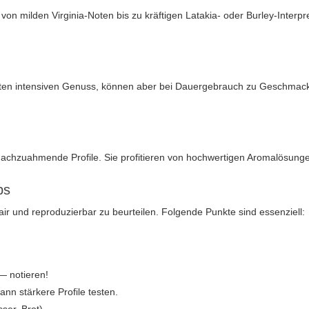
on milden Virginia-Noten bis zu kräftigen Latakia- oder Burley-Interpr
en intensiven Genuss, können aber bei Dauergebrauch zu Geschmacksmü
r nachzuahmende Profile. Sie profitieren von hochwertigen Aromalösun
ps
air und reproduzierbar zu beurteilen. Folgende Punkte sind essenziell:
— notieren!
nn stärkere Profile testen.