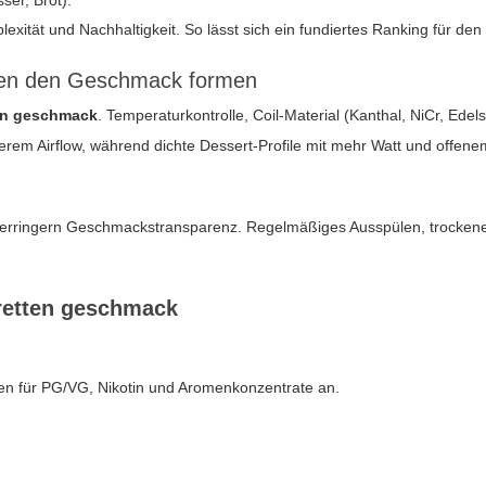
ser, Brot).
mplexität und Nachhaltigkeit. So lässt sich ein fundiertes Ranking für de
ngen den Geschmack formen
ten geschmack
. Temperaturkontrolle, Coil-Material (Kanthal, NiCr, Edel
nkerem Airflow, während dichte Dessert-Profile mit mehr Watt und offe
und verringern Geschmackstransparenz. Regelmäßiges Ausspülen, trocke
aretten geschmack
en für PG/VG, Nikotin und Aromenkonzentrate an.