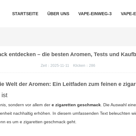
STARTSEITE
ÜBER UNS
VAPE-EINWEG-3
VAPE-
ack entdecken – die besten Aromen, Tests und Kaufb
Zeit：2025-11-11
Klicken：
286
ie Welt der Aromen: Ein Leitfaden zum feinen
e ziga
ist
bnis, sondern vor allem der
e zigaretten geschmack
. Die Auswahl ei
edenheit nachhaltig erhöhen. In diesem umfassenden Text beleuchten wi
 wenn es um
e zigaretten geschmack
geht.