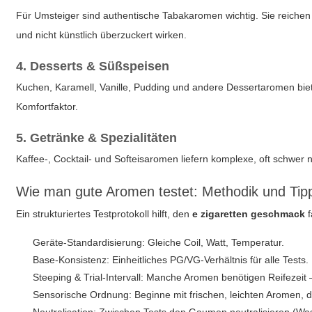
Für Umsteiger sind authentische Tabakaromen wichtig. Sie reichen v
und nicht künstlich überzuckert wirken.
4. Desserts & Süßspeisen
Kuchen, Karamell, Vanille, Pudding und andere Dessertaromen biet
Komfortfaktor.
5. Getränke & Spezialitäten
Kaffee-, Cocktail- und Softeisaromen liefern komplexe, oft schwe
Wie man gute Aromen testet: Methodik und Tip
Ein strukturiertes Testprotokoll hilft, den
e zigaretten geschmack
f
Geräte-Standardisierung: Gleiche Coil, Watt, Temperatur.
Base-Konsistenz: Einheitliches PG/VG-Verhältnis für alle Tests.
Steeping & Trial-Intervall: Manche Aromen benötigen Reifezeit 
Sensorische Ordnung: Beginne mit frischen, leichten Aromen, da