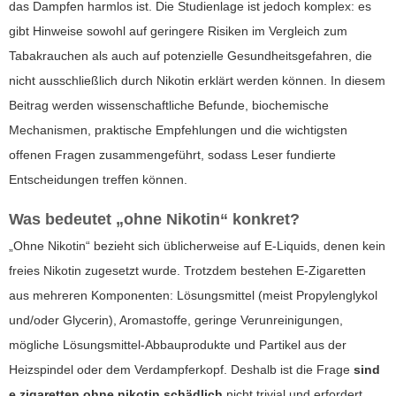
das Dampfen harmlos ist. Die Studienlage ist jedoch komplex: es
gibt Hinweise sowohl auf geringere Risiken im Vergleich zum
Tabakrauchen als auch auf potenzielle Gesundheitsgefahren, die
nicht ausschließlich durch Nikotin erklärt werden können. In diesem
Beitrag werden wissenschaftliche Befunde, biochemische
Mechanismen, praktische Empfehlungen und die wichtigsten
offenen Fragen zusammengeführt, sodass Leser fundierte
Entscheidungen treffen können.
Was bedeutet „ohne Nikotin“ konkret?
„Ohne Nikotin“ bezieht sich üblicherweise auf E-Liquids, denen kein
freies Nikotin zugesetzt wurde. Trotzdem bestehen E-Zigaretten
aus mehreren Komponenten: Lösungsmittel (meist Propylenglykol
und/oder Glycerin), Aromastoffe, geringe Verunreinigungen,
mögliche Lösungsmittel-Abbauprodukte und Partikel aus der
Heizspindel oder dem Verdampferkopf. Deshalb ist die Frage
sind
e zigaretten ohne nikotin schädlich
nicht trivial und erfordert