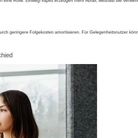
ren eine Rolle: Einweg-Vapes erzeugen mehr Abfall, weshalb die Verwe
r durch geringere Folgekosten amortisieren. Für Gelegenheitsnutzer kö
chied