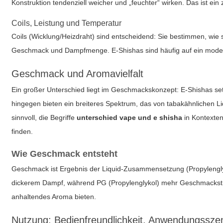
Konstruktion tendenziell weicher und „feuchter“ wirken. Das ist ein
Coils, Leistung und Temperatur
Coils (Wicklung/Heizdraht) sind entscheidend: Sie bestimmen, wie
Geschmack und Dampfmenge. E-Shishas sind häufig auf ein modera
Geschmack und Aromavielfalt
Ein großer Unterschied liegt im Geschmackskonzept: E-Shishas set
hingegen bieten ein breiteres Spektrum, das von tabakähnlichen L
sinnvoll, die Begriffe
unterschied vape und e shisha
in Kontexten
finden.
Wie Geschmack entsteht
Geschmack ist Ergebnis der Liquid-Zusammensetzung (Propylenglyko
dickerem Dampf, während PG (Propylenglykol) mehr Geschmacksträger
anhaltendes Aroma bieten.
Nutzung: Bedienfreundlichkeit, Anwendungssze