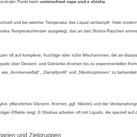
 zentraler Punkt beim
unterschied vape und e shisha
.
 schnell und bei welcher Temperatur das Liquid verdampft. Viele moder
tes Temperaturfenster ausgelegt, das an das Shisha-Rauchen erinner
zen oft auf komplexe, fruchtige oder süße Mischaromen, die an klassis
iquids über Dessert- und Getränke-Aromen bis zu experimentellen Komb
 wie „Aromenvielfalt“, „Dampfprofil“ und „Nikotinoptionen“ zu behandel
l, pflanzliches Glycerin, Aromen, ggf. Nikotin) und der Verdampfung
-Effekte zeigt. E-Shishas arbeiten oft mit Liquids, die speziell auf d
narien und Zielgruppen