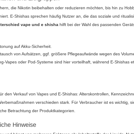
chern, die Nikotin beibehalten oder reduzieren möchten, bis hin zu Ho
miert. E-Shishas sprechen häufig Nutzer an, die das soziale und rituali
terschied vape und e shisha
hilft bei der Wahl des passenden Geräts 
tonung auf Akku-Sicherheit.
tausch von Aufsätzen, ggf. größere Pflegeaufwände wegen des Volum
weg-Vapes oder Pod-Systeme sind hier vorteilhaft, während E-Shishas
ür den Verkauf von Vapes und E-Shishas: Alterskontrollen, Kennzeichn
 Werbemaßnahmen verschieden stark. Für Verbraucher ist es wichtig, 
liche Betrachtung der Produktkategorien.
liche Hinweise