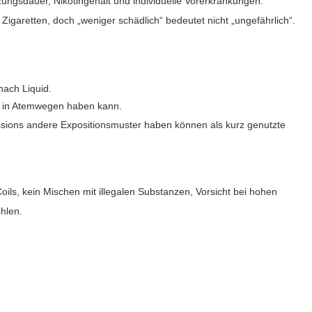
ungsdauer, Nikotingehalt und individuelle Vorerkrankungen.
igaretten, doch „weniger schädlich“ bedeutet nicht „ungefährlich“.
nach Liquid.
on in Atemwegen haben kann.
sions andere Expositionsmuster haben können als kurz genutzte
ils, kein Mischen mit illegalen Substanzen, Vorsicht bei hohen
hlen.