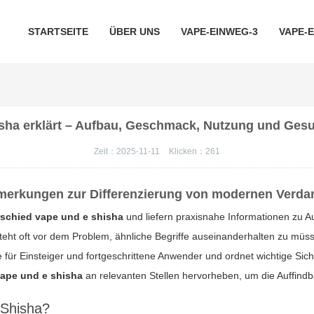
STARTSEITE
ÜBER UNS
VAPE-EINWEG-3
VAPE-
sha erklärt – Aufbau, Geschmack, Nutzung und Gesu
Zeit：2025-11-11
Klicken：
261
merkungen zur Differenzierung von modernen Verda
rschied vape und e shisha
und liefern praxisnahe Informationen zu 
steht oft vor dem Problem, ähnliche Begriffe auseinanderhalten zu müsse
e für Einsteiger und fortgeschrittene Anwender und ordnet wichtige Sic
vape und e shisha
an relevanten Stellen hervorheben, um die Auffindb
-Shisha?