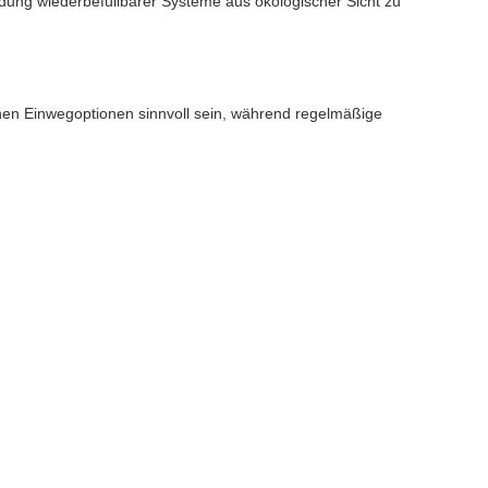
ndung wiederbefüllbarer Systeme aus ökologischer Sicht zu
nnen Einwegoptionen sinnvoll sein, während regelmäßige