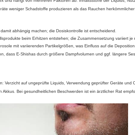
x und hängt von mehreren Faktoren ab: Inhaltsstoffe der Liquids, Nutz
eräte weniger Schadstoffe produzieren als das Rauchen herkömmlicher Z
 damit abhängig machen; die Dosiskontrolle ist entscheidend.
llsprodukte beim Erhitzen entstehen; die Zusammensetzung variiert je 
osole mit variierenden Partikelgrößen, was Einfluss auf die Depositi
ten, dass E-Shishas durch größere Dampfvolumen und ggf. längere Ses
n: Verzicht auf ungeprüfte Liquids, Verwendung geprüfter Geräte und Co
kkus. Bei gesundheitlichen Beschwerden ist ein ärztlicher Rat empfo