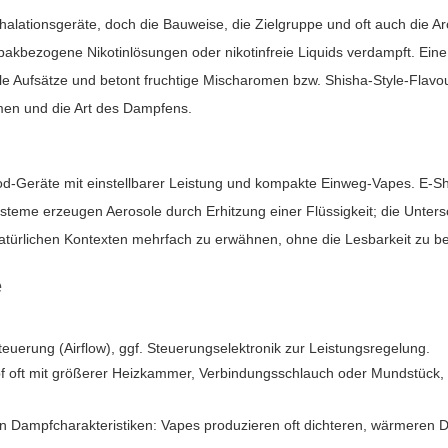
halationsgeräte, doch die Bauweise, die Zielgruppe und oft auch die 
 tabakbezogene Nikotinlösungen oder nikotinfreie Liquids verdampft. Ein
ezielle Aufsätze und betont fruchtige Mischaromen bzw. Shisha-Style-Fl
men und die Art des Dampfens.
od-Geräte mit einstellbarer Leistung und kompakte Einweg-Vapes. E-Sh
Systeme erzeugen Aerosole durch Erhitzung einer Flüssigkeit; die Un
atürlichen Kontexten mehrfach zu erwähnen, ohne die Lesbarkeit zu be
e
teuerung (Airflow), ggf. Steuerungselektronik zur Leistungsregelung.
rkopf oft mit größerer Heizkammer, Verbindungsschlauch oder Mundstü
n Dampfcharakteristiken: Vapes produzieren oft dichteren, wärmeren 