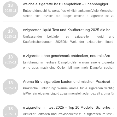
häufige Wahl ist die E-Zigarette, oft mit e zigarette wenig nikotin
welche e zigarette ist zu empfehlen – unabhängiger Ratgeber zu Modellen, Akkuleistung und Liquid Tipps
18
gefüllten Liquids. Dieser ausführliche...
2025-11
Entscheidungshilfe: worauf es wirklich ankommtViele Menschen
stellen sich letztlich die Frage: welche e zigarette ist zu
empfehlen? Die Antwort hängt von mehreren Faktoren ab:
Erfahrung, gewünschtes Dampferlebnis, Alltagstauglichkeit,
ezigaretten liquid Test und Kaufberatung 2025 die besten Aromen Nikotinstärken und Spartipps
18
Akku-Laufzeit, Geschmack und Budget. In...
2025-11
Umfassender Leitfaden zu ezigaretten liquid und
Kaufentscheidungen 2025Die Welt der ezigaretten liquid-
Aromen entwickelt sich schnell weiter, und wer heute einkauft,
hat viele Fragen: Welches Aroma passt zu mir, welche
e zigarette ohne geschmack entdecken, neutrale Aromen verstehen und richtig genießen
18
Nikotinstärke ist sinnvoll, wie kann ich sparen und worauf...
2025-11
Einführung in neutrale Dampfprofile: warum eine e zigarette
ohne geschmack eine Option istImmer mehr Dampfer suchen
nach Varianten, die nicht von süßen, fruchtigen oder kräftigen
Aromen dominiert werden. Eine e zigarette ohne geschmack
Aroma für e zigaretten kaufen und mischen Praxisratgeber zu Liquid Aromen Intensität und Sicherheit
18
bedeutet nicht zwangsläufig, dass keinerlei...
2025-11
Praktische Einführung: Warum aroma für e zigaretten wichtig
istWer ein eigenes Liquid zusammenstellt oder gezielt aroma für
e zigaretten kaufen möchte, steht vor vielen Entscheidungen:
Welche Konzentration, welche Basis (PG/VG), welche Aromen
e zigaretten im test 2025 – Top 10 Modelle, Sicherheit, Dampfleistung und Kaufberatung
18
vertragen sich, und welche...
2025-11
Aktueller Leitfaden und Praxisberichte zu e zigaretten im test –