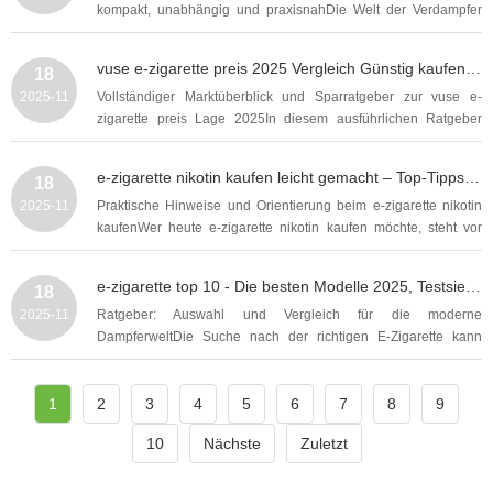
kompakt, unabhängig und praxisnahDie Welt der Verdampfer
wandelt sich schnell: seit Jahren gehören elektronische
Zigaretten zur Diskussion um Genuss, Sicherheit und
vuse e-zigarette preis 2025 Vergleich Günstig kaufen Tests Angebote und Spartipps
18
Regulierung. In diesem ausführlichen Beitrag...
2025-11
Vollständiger Marktüberblick und Sparratgeber zur vuse e-
zigarette preis Lage 2025In diesem ausführlichen Ratgeber
beleuchten wir die aktuellen Entwicklungen rund um die vuse e-
zigarette preis, geben praktische Spartipps, vergleichen Modelle
e-zigarette nikotin kaufen leicht gemacht – Top-Tipps, Preisvergleich und sichere Bezugsquellen
18
und erklären, worauf Sie beim günstigen...
2025-11
Praktische Hinweise und Orientierung beim e-zigarette nikotin
kaufenWer heute e-zigarette nikotin kaufen möchte, steht vor
einer Fülle von Optionen: unterschiedliche Konzentrationen,
Nikotinarten, Aromen, Darreichungsformen und Händler, die alle
e-zigarette top 10 - Die besten Modelle 2025, Testsieger und Kaufberatung für Einsteiger und Profis
18
miteinander konkurrieren. Diese...
2025-11
Ratgeber: Auswahl und Vergleich für die moderne
DampferweltDie Suche nach der richtigen E-Zigarette kann
überwältigend sein, besonders wenn man nach einer
kompakten Bestenliste wie e-zigarette top 10 für 2025 sucht. In
1
diesem ausführlichen Leitfaden erklären wir, worauf es beim
2
3
4
5
6
7
8
9
Kauf...
10
Nächste
Zuletzt