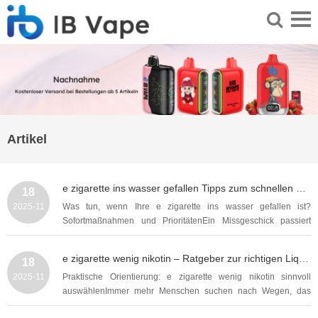
Artikel
e zigarette ins wasser gefallen Tipps zum schnellen Handeln, Trocknen und Funktionstest
18
2025-11
Was tun, wenn Ihre e zigarette ins wasser gefallen ist?
Sofortmaßnahmen und PrioritätenEin Missgeschick passiert
schnell: Die e zigarette ins wasser gefallen ist, sei es im
Waschbecken, in einer Pfütze oder gar im Meer. In diesem
e zigarette wenig nikotin – Ratgeber zur richtigen Liquidwahl, Dosierung, Geschmack und möglichen gesundheitlichen Auswirkungen
18
ausführlichen Leitfaden erfahren Sie praktische,...
2025-11
Praktische Orientierung: e zigarette wenig nikotin sinnvoll
auswählenImmer mehr Menschen suchen nach Wegen, das
Rauchen zu reduzieren oder komplett darauf zu verzichten. Eine